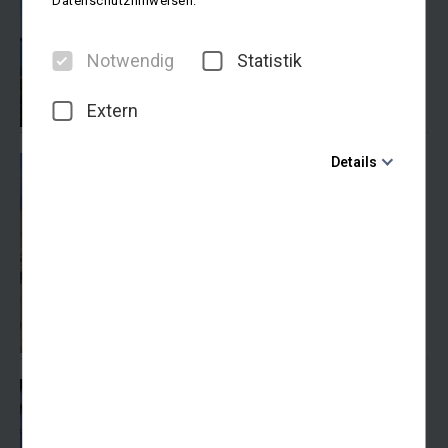
Datenschutzhinweisen.
ZUM ARTIKEL
Notwendig
Statistik
Extern
20. Januar 2025
Details
Reisebericht Mallorca
Notwendig
19.04. - 30.04.2024
Diese Cookies sind für den Betrieb der Seite unbedingt
ZUM ARTIKEL
notwendig und ermöglichen beispielsweise
sicherheitsrelevante Funktionalitäten. Außerdem
können wir mit dieser Art von Cookies ebenfalls
erkennen, ob Sie in Ihrem Profil eingeloggt bleiben
möchten, um Ihnen unsere Dienste bei einem erneuten
Besuch unserer Seite schneller zur Verfügung zu
stellen.
26. September 2023
Statistik
Reisebericht Bornholm
Um unser Angebot und unsere Webseite weiter zu
19.06. - 24.06.2023
verbessern, erfassen wir anonymisierte Daten für