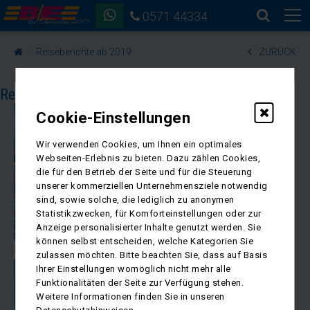
0571 44334
Reiseberichte ab 2019
ZURÜCK
Reiseberichte ab 2019
30. März 2026
Cookie-Einstellungen
Reisebericht Finnland
13.02. - 19.02.2026
Wir verwenden Cookies, um Ihnen ein optimales
Webseiten-Erlebnis zu bieten. Dazu zählen Cookies,
ZUM ARTIKEL
die für den Betrieb der Seite und für die Steuerung
unserer kommerziellen Unternehmensziele notwendig
sind, sowie solche, die lediglich zu anonymen
Statistikzwecken, für Komforteinstellungen oder zur
Anzeige personalisierter Inhalte genutzt werden. Sie
können selbst entscheiden, welche Kategorien Sie
zulassen möchten. Bitte beachten Sie, dass auf Basis
29. Oktober 2025
Ihrer Einstellungen womöglich nicht mehr alle
Reisebericht Kroatien
Funktionalitäten der Seite zur Verfügung stehen.
08.04. - 15.04.2025
Weitere Informationen finden Sie in unseren