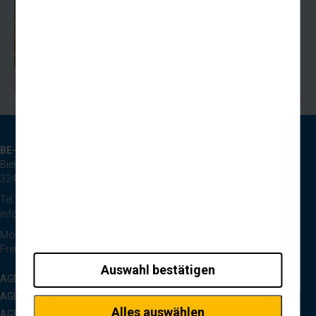
ZUM ARTIKEL
BE-Reisen GmbH
Bierpohlweg 125
32425 Minden
Tel.: 0571 44334
info@be-reisen.de
Montag bis Donnerstag 8:30 bis 17:00 Uhr
Freitag 8:30 bis 13:00 Uhr
Auswahl bestätigen
AGB Pauschalreisen
AGB Tagesfahrten
Alles auswählen
AGB Anmietverkehr