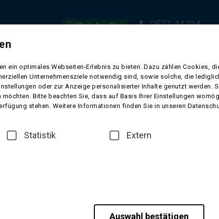
0571 44334
WhatsApp Chat
gen
EISEN
FLUGREISEN
KURREISEN
SCHIFFSREISEN
VORFR
n ein optimales Webseiten-Erlebnis zu bieten. Dazu zählen Cookies, die
erziellen Unternehmensziele notwendig sind, sowie solche, die ledigl
Bayern
instellungen oder zur Anzeige personalisierter Inhalte genutzt werden. 
 möchten. Bitte beachten Sie, dass auf Basis Ihrer Einstellungen womögl
lds, am Rande des Fichtelgebirges, liegt der historische Ort Neualbenreut
 Verfügung stehen. Weitere Informationen finden Sie in unseren Datensch
ütlichen Spaziergang, einem spannenden Minigolf-Spiel oder bei einer R
 das Urlaubsangebot ab und macht Sibyllenbad zur perfekten Erholungs
Statistik
Extern
ürabholung, Kur-Paket "Radon-Kur" inklusive
Auswahl bestätigen