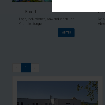
Diese Cookies sind für den Bet
Funktionalitäten. Außerdem könn
möchten, um Ihnen unsere Diens
Ihr Kurort
Uns
Statistik
Lage, Indikationen, Anwendungen und
Reis
Um unser Angebot und unsere We
Grundleistungen
Abre
dieser Cookies können wir beis
unsere Inhalte optimieren.
WEITER
Extern
Inhalte von externen Plattform
werden, bedarf der Zugriff auf 
1