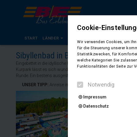
Cookie-Einstellun
START
LÄNDER
KALENDER
BUSREISEN
RADR
Wir verwenden Cookies, um Ihne
für die Steuerung unserer komm
Sibyllenbad in Bad Neualbenreuth, 
Statistikzwecken, für Komforte
welche Kategorien Sie zulassen
Eingebettet in die idyllische Hügellandschaft des Oberpfälzer Wa
Funktionalitäten der Seite zur
Kurpark lässt es sich wunderbar entspannen – ob bei einem gem
Runde. Ein bestens ausgestattetes Gesundheitszentrum rundet
Notwendig
UNSER TIPP:
Anreise immer montags, Buspendel mit Haust
Impressum
Datenschutz
Notwendig