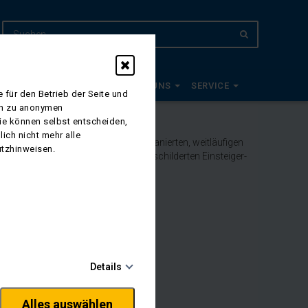
EUDE 2027
PLANWAGEN
ÜBER UNS
SERVICE
 für den Betrieb der Seite und
ich zu anonymen
Sie können selbst entscheiden,
ich nicht mehr alle
h mit dem Sibyllenbad. Im kürzlich sanierten, weitläufigen
utzhinweisen.
unde Nordic Walking auf der ausgeschilderten Einsteiger-
oase.
Details
Alles auswählen