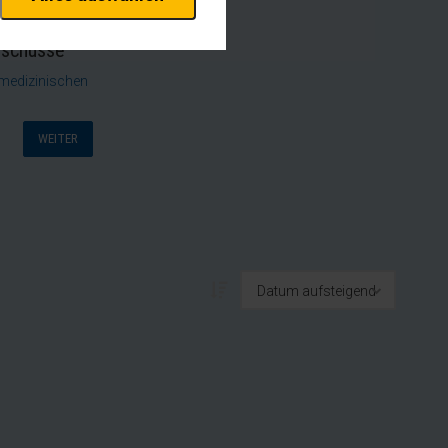
erheitsrelevante
rofil eingeloggt bleiben
stellen.
uschüsse
 medizinischen
istiken und Analysen. Mithilfe
s Web-Auftritts ermitteln und
WEITER
xternen Medien akzeptiert