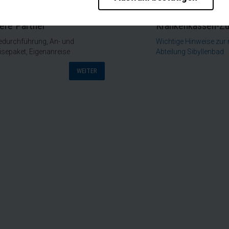
rieb der Seite unbedingt notwendig und ermöglichen beispielsweise sich
en wir mit dieser Art von Cookies ebenfalls erkennen, ob Sie in Ihrem P
te bei einem erneuten Besuch unserer Seite schneller zur Verfügung zu 
ere Partner
Krankenkassen-Z
edurchführung, An- und
Wichtige Hinweise zur
bseite weiter zu verbessern, erfassen wir anonymisierte Daten für Stat
isepaket, Eigenanreise
Abteilung Sibyllenbad
pielsweise die Besucherzahlen und den Effekt bestimmter Seiten unsere
WEITER
en wie z.B. Google werden standardmäßig blockiert. Wenn Cookies von e
diese Inhalte keiner manuellen Einwilligung mehr