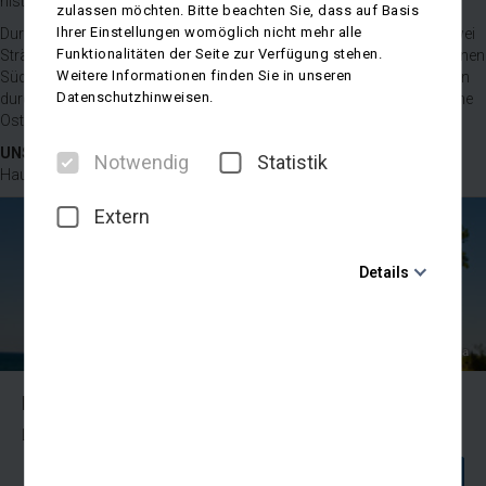
historischer Schmalspurbahn.
zulassen möchten. Bitte beachten Sie, dass auf Basis
Ihrer Einstellungen womöglich nicht mehr alle
Durch das bewaldete Kap Nordperd getrennt, verfügt Göhren über zwei
Funktionalitäten der Seite zur Verfügung stehen.
Strände: den breiten, feinsandigen Nordstrand und den naturbelassenen
Weitere Informationen finden Sie in unseren
Südstrand. Hier können Sie die Seele baumeln lassen oder Sie streifen
Datenschutzhinweisen.
durch die grünen Küstenwälder und genießen den Blick auf die schöne
Ostsee.
UNSER TIPP:
Anreise immer samstags, Buspendel mit
Notwendig
Statistik
Haustürabholung
Extern
Details
Notwendig
Diese Cookies sind für den Betrieb der Seite unbedingt
DeVIce - Fotolia
notwendig und ermöglichen beispielsweise
sicherheitsrelevante Funktionalitäten. Außerdem
Ihr Kurort
können wir mit dieser Art von Cookies ebenfalls
erkennen, ob Sie in Ihrem Profil eingeloggt bleiben
Lage, Indikationen, Anwendungen und Grundleistungen
möchten, um Ihnen unsere Dienste bei einem erneuten
Besuch unserer Seite schneller zur Verfügung zu
WEITER