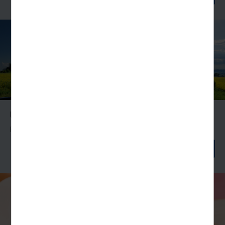
stellen.
Statistik
Um unser Angebot und unsere Webseite weiter zu
verbessern, erfassen wir anonymisierte Daten für
Statistiken und Analysen. Mithilfe dieser Cookies
können wir beispielsweise die Besucherzahlen und
den Effekt bestimmter Seiten unseres Web-Auftritts
ermitteln und unsere Inhalte optimieren.
Extern
Inhalte von externen Plattformen wie z.B. Google
werden standardmäßig blockiert. Wenn Cookies von
Unsere Partner
externen Medien akzeptiert werden, bedarf der Zugriff
Reisedurchführung, An- und Abreisepaket, Eigenanreise
auf diese Inhalte keiner manuellen Einwilligung mehr
WEITER