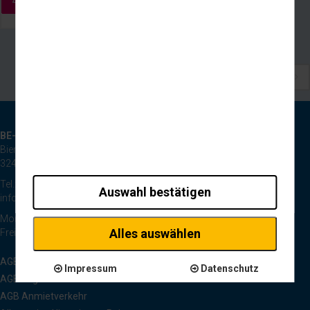
1
BE-Reisen GmbH
Bierpohlweg 125
32425 Minden
Tel.: 0571 44334
Auswahl bestätigen
info@be-reisen.de
Montag bis Donnerstag 8:30 bis 17:00 Uhr
Alles auswählen
Freitag 8:30 bis 13:00 Uhr
AGB Pauschalreisen
Impressum
Datenschutz
AGB Tagesfahrten
AGB Anmietverkehr