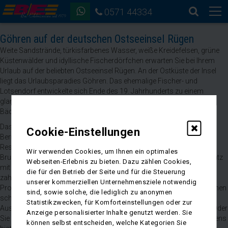
0571 44334
Göhren auf der deutschen Ostseeinsel Rügen
Weite Sandstrände, türkisfarbenes Wasser, weiße Kreidefelsen, grüne
Küstenwälder und idyllische Fischerdörfchen erwarten Sie bei Ihrem
Urlaub auf der beliebten Ostseeinsel Rügen. An der Ostküste der Insel
liegt das Urlaubsparadies Göhren. Das ehemalige Fischer- und
Lotsendorf entwickelte sich Ende des 19. Jahrhunderts zu einem
glanzvollen Seebad mit zahlreichen Gebäuden im beeindruckenden
Bäderstil.
Das Herz Göhrens schlägt an der liebevoll angelegten
Cookie-Einstellungen
Bernsteinpromenade. Hier blüht es farbenfroh, zahlreiche Cafés und
Restaurants laden zum Verweilen ein und Laubengänge sowie
Wir verwenden Cookies, um Ihnen ein optimales
Brunnenanlagen verzaubern ihre Betrachter. Auf dem hiesigen Kurplatz
Webseiten-Erlebnis zu bieten. Dazu zählen Cookies,
mit seinem denkmalgeschützten Musikpavillon werden Sie bei
die für den Betrieb der Seite und für die Steuerung
zahlreichen Veranstaltungen und Konzerten unterhalten. Unweit der
unserer kommerziellen Unternehmensziele notwendig
Promenade befindet sich die 350 Meter lange Seebrücke, die Ihnen einen
sind, sowie solche, die lediglich zu anonymen
schönen Ausblick auf das Ostseebad bietet. Hier legen zudem die
Statistikzwecken, für Komforteinstellungen oder zur
Ausflugsschiffe an, die Sie zur eindrucksvollen Kreideküste fahren. Oder
Anzeige personalisierter Inhalte genutzt werden. Sie
Sie erkunden die Insel bei einer Fahrt mit dem Rasenden Roland, Rügens
können selbst entscheiden, welche Kategorien Sie