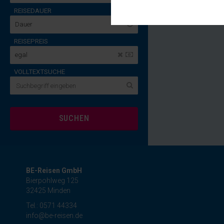
Diese Cookies sind für den Bet
Funktionalitäten. Außerdem könn
REISEDAUER
möchten, um Ihnen unsere Diens
Dauer
Statistik
REISEPREIS
Um unser Angebot und unsere We
egal
dieser Cookies können wir beis
unsere Inhalte optimieren.
VOLLTEXTSUCHE
Extern
Inhalte von externen Plattform
werden, bedarf der Zugriff auf 
BE-Reisen GmbH
Bierpohlweg 125
32425 Minden
Tel.: 0571 44334
info@be-reisen.de