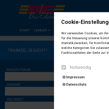
Cookie-Einstellun
START
LÄNDER
KALENDER
BUSREISEN
RADR
Wir verwenden Cookies, um Ihne
für die Steuerung unserer komm
Island – Land
Statistikzwecken, für Komforte
welche Kategorien Sie zulassen
TRAUMZIEL GESUCHT?
Island fasziniert mit sp
Funktionalitäten der Seite zur
dramatische Küsten und 
Cafés mit der nordischen
Notwendig
Nichts gefunde
REISEZEITRAUM
Ihre Suchanfrage liefer
Impressum
Versuchen Sie allgem
Datenschutz
REISEART
Prüfen Sie die Recht
Oder entfernen Sie einige
ZIELGEBIET
Notwendig