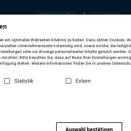
0571 44334
WhatsApp Chat
gen
EISEN
FLUGREISEN
KURREISEN
SCHIFFSREISEN
VORFR
n ein optimales Webseiten-Erlebnis zu bieten. Dazu zählen Cookies, die
erziellen Unternehmensziele notwendig sind, sowie solche, die ledigl
 aus Feuer und Eis
instellungen oder zur Anzeige personalisierter Inhalte genutzt werden. 
 möchten. Bitte beachten Sie, dass auf Basis Ihrer Einstellungen womögl
ektakulären Landschaften: mächtige Gletscher, aktive Vulkane, tosende W
 Verfügung stehen. Weitere Informationen finden Sie in unseren Datensch
abgelegene Fjorde laden zu unvergesslichen Naturerlebnissen ein. Städ
 Lebensart. Island ist ein Land für Abenteurer, Naturliebhaber und alle,
n!
Statistik
Extern
te kein passendes Suchergebnis
einere Begriffe
schreibung
 Ihrer Suchbegriffe:
Auswahl bestätigen