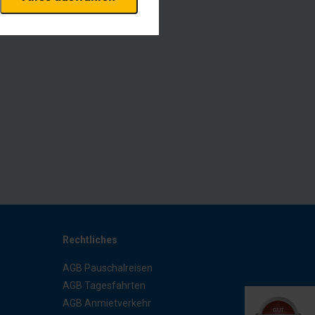
erheitsrelevante
rofil eingeloggt bleiben
stellen.
istiken und Analysen. Mithilfe
s Web-Auftritts ermitteln und
xternen Medien akzeptiert
Rechtliches
AGB Pauschalreisen
AGB Tagesfahrten
AGB Anmietverkehr