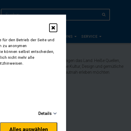
EUDE 2027
PLANWAGEN
ÜBER UNS
SERVICE
 für den Betrieb der Seite und
ich zu anonymen
Sie können selbst entscheiden,
ich nicht mehr alle
asserfälle und endlose Lavafelder prägen das Land. Heiße Quellen,
utzhinweisen.
te wie Reykjavík kombinieren moderne Kultur, Design und gemütliche
 die die wilde Schönheit des Nordens hautnah erleben möchten.
Details
Alles auswählen