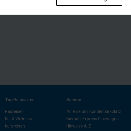
rieb der Seite unbedingt notwendig und ermöglichen beispielsweise sich
en wir mit dieser Art von Cookies ebenfalls erkennen, ob Sie in Ihrem P
te bei einem erneuten Besuch unserer Seite schneller zur Verfügung zu 
bseite weiter zu verbessern, erfassen wir anonymisierte Daten für Stat
pielsweise die Besucherzahlen und den Effekt bestimmter Seiten unsere
en wie z.B. Google werden standardmäßig blockiert. Wenn Cookies von e
diese Inhalte keiner manuellen Einwilligung mehr
Top Reisearten
Service
Radreisen
Anreise und Kundenparkplatz
Kur & Wellness
Bierpohl Express Planwagen
Kurzreisen
Hinweise A-Z