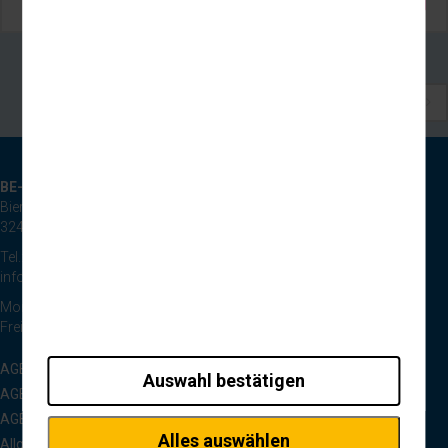
können wir beispielsweise die Besucherzahlen und
den Effekt bestimmter Seiten unseres Web-Auftritts
ermitteln und unsere Inhalte optimieren.
Extern
Inhalte von externen Plattformen wie z.B. Google
1
werden standardmäßig blockiert. Wenn Cookies von
externen Medien akzeptiert werden, bedarf der Zugriff
auf diese Inhalte keiner manuellen Einwilligung mehr
BE-Reisen GmbH
Bierpohlweg 125
32425 Minden
Tel.: 0571 44334
info@be-reisen.de
Montag bis Donnerstag 8:30 bis 17:00 Uhr
Freitag 8:30 bis 13:00 Uhr
AGB Pauschalreisen
Auswahl bestätigen
AGB Tagesfahrten
AGB Anmietverkehr
Alles auswählen
Allgemeine Hinweise zu Reisen