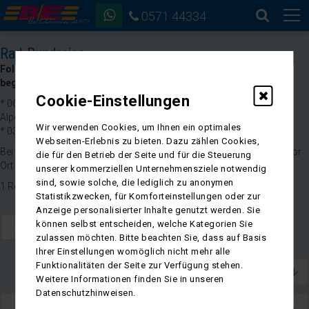
0571 44334
Rad-Rundreise
Folgende Touren werden vom Rad-Reiseleiter Rainer Palsherm
begleitet:
Cookie-Einstellungen
* 06.08. - 15.08.2026: Gipfel-Täler-Drau-Idylle: Eine Radreise durch die
Alpen
Wir verwenden Cookies, um Ihnen ein optimales
* 03.10. - 07.10.2026: Radwandern in Thüringen
Webseiten-Erlebnis zu bieten. Dazu zählen Cookies,
Bei den anderen Touren lernen Sie den lokaler Rad-Reiseleiter direkt vor
die für den Betrieb der Seite und für die Steuerung
Ort kennen.
unserer kommerziellen Unternehmensziele notwendig
sind, sowie solche, die lediglich zu anonymen
1 Reise gefunden
Statistikzwecken, für Komforteinstellungen oder zur
Anzeige personalisierter Inhalte genutzt werden. Sie
können selbst entscheiden, welche Kategorien Sie
1
zulassen möchten. Bitte beachten Sie, dass auf Basis
Ihrer Einstellungen womöglich nicht mehr alle
Funktionalitäten der Seite zur Verfügung stehen.
Weitere Informationen finden Sie in unseren
Datenschutzhinweisen.