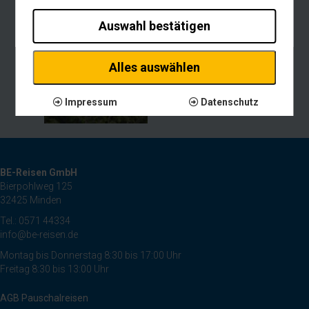
Auswahl bestätigen
Alles auswählen
Impressum
Datenschutz
BE-Reisen GmbH
Bierpohlweg 125
32425 Minden
Tel.: 0571 44334
info@be-reisen.de
Montag bis Donnerstag 8:30 bis 17:00 Uhr
Freitag 8:30 bis 13:00 Uhr
AGB Pauschalreisen