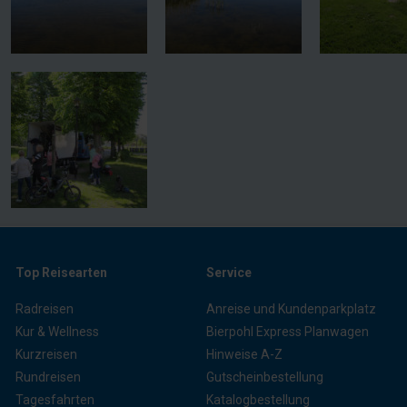
Top Reisearten
Service
Radreisen
Anreise und Kundenparkplatz
Kur & Wellness
Bierpohl Express Planwagen
Kurzreisen
Hinweise A-Z
Rundreisen
Gutscheinbestellung
Tagesfahrten
Katalogbestellung