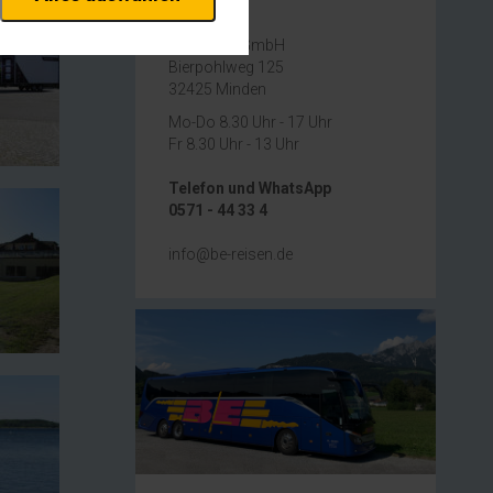
erheitsrelevante
Kontakt
rofil eingeloggt bleiben
stellen.
BE Reisen GmbH
Bierpohlweg 125
32425 Minden
istiken und Analysen. Mithilfe
Mo-Do 8.30 Uhr - 17 Uhr
s Web-Auftritts ermitteln und
Fr 8.30 Uhr - 13 Uhr
Telefon und WhatsApp
xternen Medien akzeptiert
0571 - 44 33 4
info@be-reisen.de