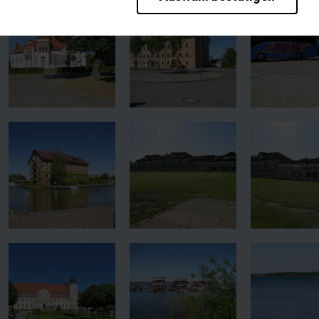
rieb der Seite unbedingt notwendig und ermöglichen beispielsweise sich
en wir mit dieser Art von Cookies ebenfalls erkennen, ob Sie in Ihrem P
te bei einem erneuten Besuch unserer Seite schneller zur Verfügung zu 
bseite weiter zu verbessern, erfassen wir anonymisierte Daten für Stat
pielsweise die Besucherzahlen und den Effekt bestimmter Seiten unsere
en wie z.B. Google werden standardmäßig blockiert. Wenn Cookies von e
diese Inhalte keiner manuellen Einwilligung mehr