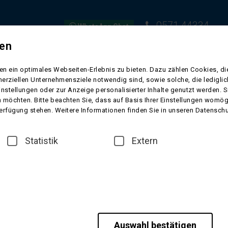
0571 44334
WhatsApp Chat
gen
EISEN
FLUGREISEN
KURREISEN
SCHIFFSREISEN
VORFR
n ein optimales Webseiten-Erlebnis zu bieten. Dazu zählen Cookies, die
erziellen Unternehmensziele notwendig sind, sowie solche, die ledigl
instellungen oder zur Anzeige personalisierter Inhalte genutzt werden. 
 möchten. Bitte beachten Sie, dass auf Basis Ihrer Einstellungen womögl
 Verfügung stehen. Weitere Informationen finden Sie in unseren Datensch
enplatte
Statistik
Extern
Auswahl bestätigen