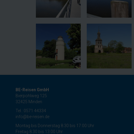
BE-Reisen GmbH
Bierpohlweg 125
32425 Minden
Tel.: 0571 44334
info@be-reisen.de
Montag bis Donnerstag 8:30 bis 17:00 Uhr
Freitag 8:30 bis 13:00 Uhr