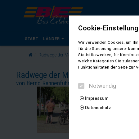
Cookie-Einstellun
START
LÄNDER
KALENDER
BUSREISEN
RADR
Wir verwenden Cookies, um Ihne
für die Steuerung unserer komm
Radwege der Mecklenburgischen Seenplatte
Statistikzwecken, für Komforte
welche Kategorien Sie zulassen
Funktionalitäten der Seite zur
Radwege der Mecklenburgischen Se
von Bernd Rahnenführer
Notwendig
Impressum
Datenschutz
Notwendig