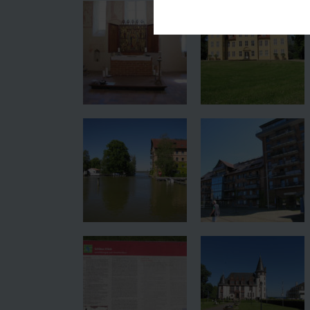
Diese Cookies sind für den Bet
Funktionalitäten. Außerdem könn
möchten, um Ihnen unsere Diens
Statistik
Um unser Angebot und unsere We
dieser Cookies können wir beis
unsere Inhalte optimieren.
Extern
Inhalte von externen Plattform
werden, bedarf der Zugriff auf 