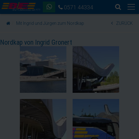
0571 44334
Mit Ingrid und Jürgen zum Nordkap
ZURÜCK
Nordkap von Ingrid Gronert