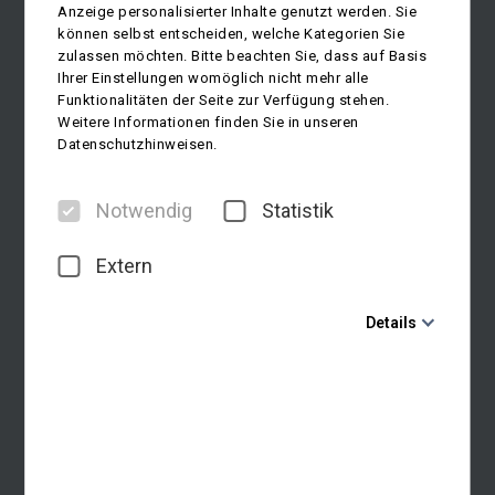
Anzeige personalisierter Inhalte genutzt werden. Sie
können selbst entscheiden, welche Kategorien Sie
zulassen möchten. Bitte beachten Sie, dass auf Basis
Ihrer Einstellungen womöglich nicht mehr alle
Funktionalitäten der Seite zur Verfügung stehen.
Weitere Informationen finden Sie in unseren
Datenschutzhinweisen.
Notwendig
Statistik
Extern
Details
Notwendig
Diese Cookies sind für den Betrieb der Seite unbedingt
notwendig und ermöglichen beispielsweise
sicherheitsrelevante Funktionalitäten. Außerdem
können wir mit dieser Art von Cookies ebenfalls
erkennen, ob Sie in Ihrem Profil eingeloggt bleiben