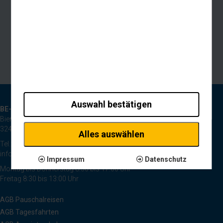
Auswahl bestätigen
BE-Reisen GmbH
Bierpohlweg 125
32425 Minden
Alles auswählen
Tel.: 0571 44334
info@be-reisen.de
Impressum
Datenschutz
Montag bis Donnerstag 8:30 bis 17:00 Uhr
Freitag 8:30 bis 13:00 Uhr
AGB Pauschalreisen
AGB Tagesfahrten