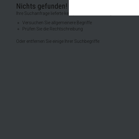
Diese Cookies sind für den Bet
Nichts gefunden!
Funktionalitäten. Außerdem könn
möchten, um Ihnen unsere Diens
Ihre Suchanfrage lieferte kein passendes Suchergebnis
Statistik
Versuchen Sie allgemeinere Begriffe
Um unser Angebot und unsere We
Prüfen Sie die Rechtschreibung
dieser Cookies können wir beis
unsere Inhalte optimieren.
Oder entfernen Sie einige Ihrer Suchbegriffe:
Extern
Inhalte von externen Plattform
werden, bedarf der Zugriff auf 