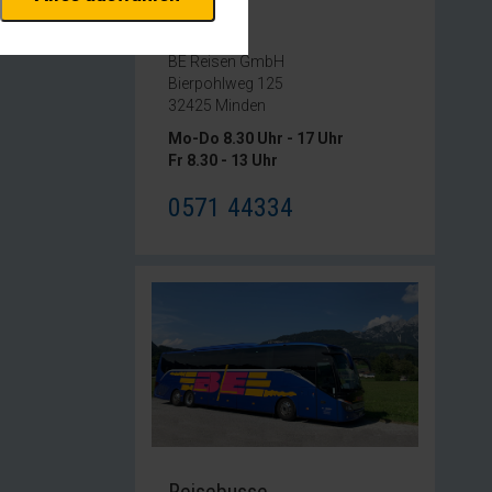
erheitsrelevante
rofil eingeloggt bleiben
Kontakt
stellen.
BE Reisen GmbH
Bierpohlweg 125
istiken und Analysen. Mithilfe
32425 Minden
s Web-Auftritts ermitteln und
Mo-Do 8.30 Uhr - 17 Uhr
Fr 8.30 - 13 Uhr
xternen Medien akzeptiert
0571 44334