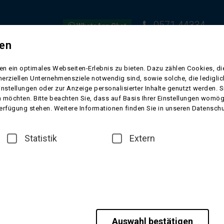
0571 44334
WhatsApp Chat
gen
EISEN
FLUGREISEN
KURREISEN
SCHIFFSREISEN
VORFR
n ein optimales Webseiten-Erlebnis zu bieten. Dazu zählen Cookies, die
erziellen Unternehmensziele notwendig sind, sowie solche, die ledigl
instellungen oder zur Anzeige personalisierter Inhalte genutzt werden. 
 möchten. Bitte beachten Sie, dass auf Basis Ihrer Einstellungen womögl
 Verfügung stehen. Weitere Informationen finden Sie in unseren Datensch
ten Ländern der Welt. Ein marokkanisches Sprichwort sagt "Die Welt ist e
Statistik
Extern
an sich schwer entziehen. Großartige Landschaften, bunte Märkte und l
dundeiner Nacht.
 Minden
und Tat zur Seite - Sie brauchen sich um nichts zu kümmern.
 enthalten. Wir bringen Sie mit einem unserer komfortablen
Reisebusse
z
Auswahl bestätigen