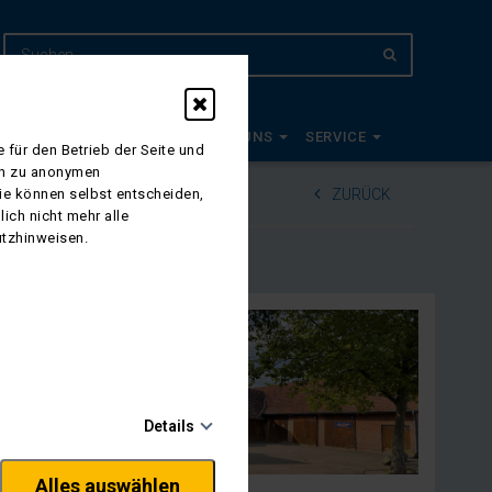
EUDE 2027
PLANWAGEN
ÜBER UNS
SERVICE
 für den Betrieb der Seite und
ich zu anonymen
Sie können selbst entscheiden,
ZURÜCK
ich nicht mehr alle
utzhinweisen.
in Pfau und
iebenswerte
Details
um Flughafen und
Alles auswählen