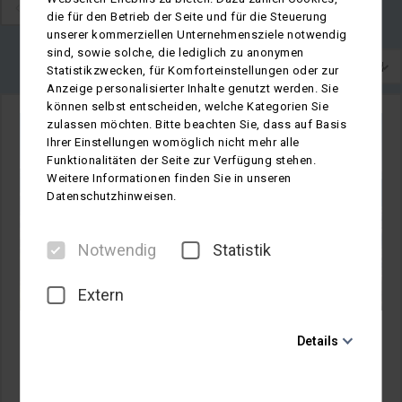
1
die für den Betrieb der Seite und für die Steuerung
unserer kommerziellen Unternehmensziele notwendig
sind, sowie solche, die lediglich zu anonymen
Statistikzwecken, für Komforteinstellungen oder zur
Anzeige personalisierter Inhalte genutzt werden. Sie
können selbst entscheiden, welche Kategorien Sie
zulassen möchten. Bitte beachten Sie, dass auf Basis
Ihrer Einstellungen womöglich nicht mehr alle
Funktionalitäten der Seite zur Verfügung stehen.
Weitere Informationen finden Sie in unseren
Datenschutzhinweisen.
Notwendig
Statistik
Extern
Spätsommer in Südtirol
Details
Familiengeführtes Standorthotel in Mölten
Notwendig
Nächster Termin:
12.09.2026 - 19.09.2026 (8 Tage)
Diese Cookies sind für den Betrieb der Seite unbedingt