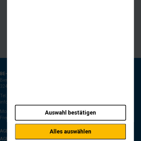
BE-Reisen GmbH
Bierpohlweg 125
32425 Minden
Tel.: 0571 44334
info@be-reisen.de
Montag bis Donnerstag 8:30 bis 17:00 Uhr
Auswahl bestätigen
Freitag 8:30 bis 13:00 Uhr
Alles auswählen
AGB Pauschalreisen
AGB Tagesfahrten