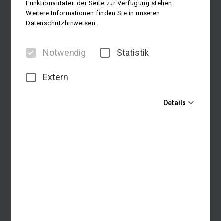
Funktionalitäten der Seite zur Verfügung stehen.
Weitere Informationen finden Sie in unseren
Datenschutzhinweisen.
Notwendig
Statistik
Extern
Details
Notwendig
Diese Cookies sind für den Betrieb der Seite unbedingt
notwendig und ermöglichen beispielsweise
sicherheitsrelevante Funktionalitäten. Außerdem
können wir mit dieser Art von Cookies ebenfalls
erkennen, ob Sie in Ihrem Profil eingeloggt bleiben
möchten, um Ihnen unsere Dienste bei einem erneuten
Besuch unserer Seite schneller zur Verfügung zu
stellen.
Statistik