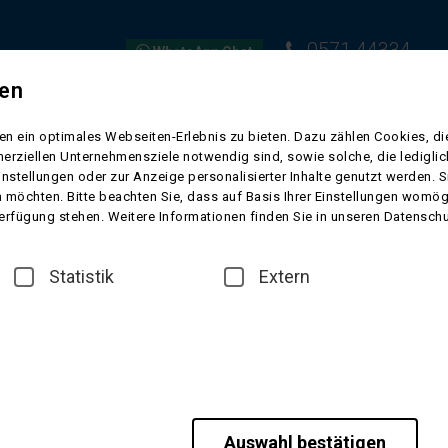
0571 44334
WhatsApp Chat
gen
EISEN
FLUGREISEN
KURREISEN
SCHIFFSREISEN
VORFR
n ein optimales Webseiten-Erlebnis zu bieten. Dazu zählen Cookies, die
erziellen Unternehmensziele notwendig sind, sowie solche, die ledigl
instellungen oder zur Anzeige personalisierter Inhalte genutzt werden. 
 möchten. Bitte beachten Sie, dass auf Basis Ihrer Einstellungen womögl
 Verfügung stehen. Weitere Informationen finden Sie in unseren Datensch
von Herrn Ruhe
Statistik
Extern
Auswahl bestätigen