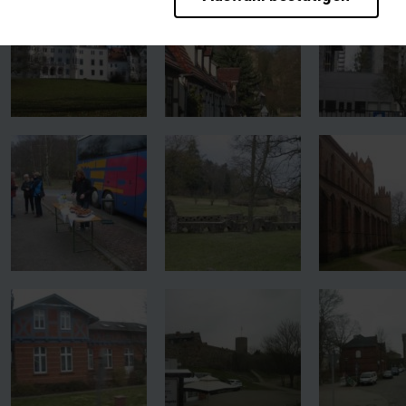
rieb der Seite unbedingt notwendig und ermöglichen beispielsweise sich
en wir mit dieser Art von Cookies ebenfalls erkennen, ob Sie in Ihrem P
te bei einem erneuten Besuch unserer Seite schneller zur Verfügung zu 
bseite weiter zu verbessern, erfassen wir anonymisierte Daten für Stat
pielsweise die Besucherzahlen und den Effekt bestimmter Seiten unsere
en wie z.B. Google werden standardmäßig blockiert. Wenn Cookies von e
diese Inhalte keiner manuellen Einwilligung mehr