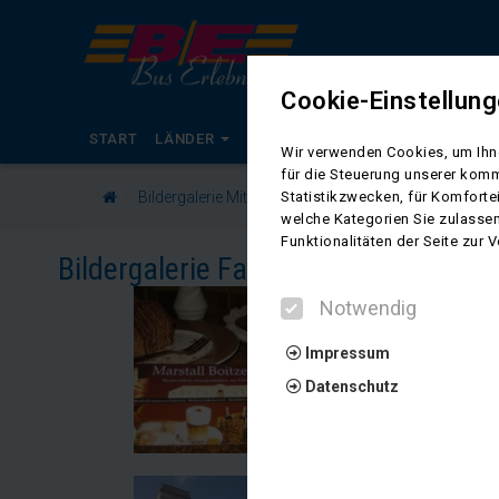
Cookie-Einstellun
START
LÄNDER
KALENDER
BUSREISEN
RADR
Wir verwenden Cookies, um Ihne
für die Steuerung unserer komm
Bildergalerie Mit uns ins Grüne 2015 von Herrn Ruhe
Statistikzwecken, für Komforte
welche Kategorien Sie zulassen
Funktionalitäten der Seite zur
Bildergalerie Fahrt ins Grüne 2015 
Notwendig
Impressum
Datenschutz
Notwendig