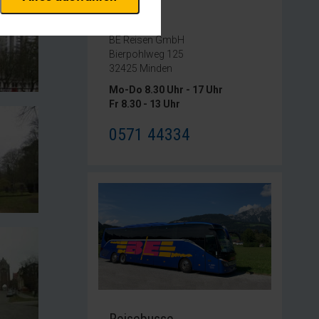
erheitsrelevante
rofil eingeloggt bleiben
Kontakt
stellen.
BE Reisen GmbH
Bierpohlweg 125
istiken und Analysen. Mithilfe
32425 Minden
s Web-Auftritts ermitteln und
Mo-Do 8.30 Uhr - 17 Uhr
Fr 8.30 - 13 Uhr
xternen Medien akzeptiert
0571 44334