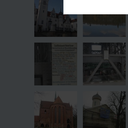
Diese Cookies sind für den Bet
Funktionalitäten. Außerdem könn
möchten, um Ihnen unsere Diens
Statistik
Um unser Angebot und unsere We
dieser Cookies können wir beis
unsere Inhalte optimieren.
Extern
Inhalte von externen Plattform
werden, bedarf der Zugriff auf 