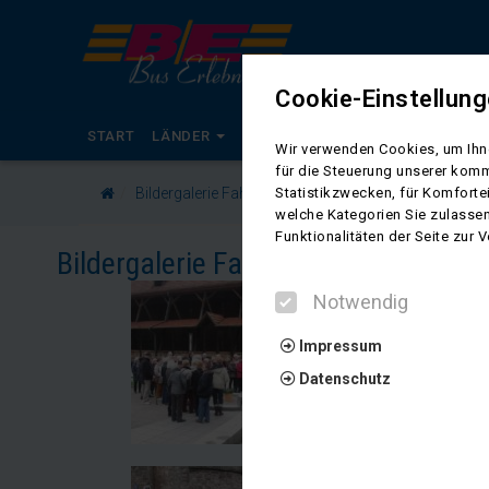
Cookie-Einstellun
START
LÄNDER
KALENDER
BUSREISEN
RADR
Wir verwenden Cookies, um Ihne
für die Steuerung unserer komm
Bildergalerie Fahrt ins Blaue 2014 von Ingrid Gronert
Statistikzwecken, für Komforte
welche Kategorien Sie zulassen
Funktionalitäten der Seite zur
Bildergalerie Fahrt ins Blaue 2014 v
Notwendig
Impressum
Datenschutz
Notwendig