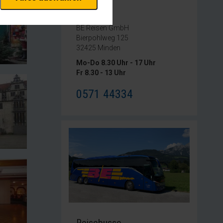
erheitsrelevante
rofil eingeloggt bleiben
Kontakt
stellen.
BE Reisen GmbH
Bierpohlweg 125
istiken und Analysen. Mithilfe
32425 Minden
s Web-Auftritts ermitteln und
Mo-Do 8.30 Uhr - 17 Uhr
Fr 8.30 - 13 Uhr
xternen Medien akzeptiert
0571 44334