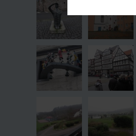
Diese Cookies sind für den Bet
Funktionalitäten. Außerdem könn
möchten, um Ihnen unsere Diens
Statistik
Um unser Angebot und unsere We
dieser Cookies können wir beis
unsere Inhalte optimieren.
Extern
Inhalte von externen Plattform
werden, bedarf der Zugriff auf 