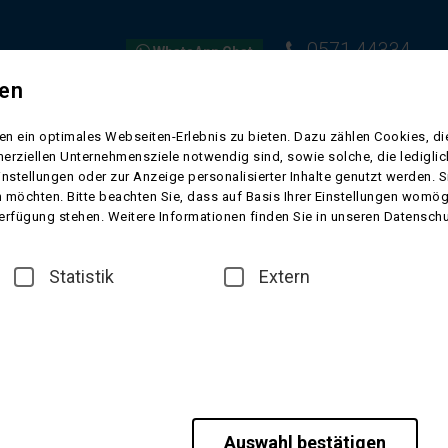
0571 44334
WhatsApp Chat
gen
EISEN
FLUGREISEN
KURREISEN
SCHIFFSREISEN
VORFR
n ein optimales Webseiten-Erlebnis zu bieten. Dazu zählen Cookies, die
erziellen Unternehmensziele notwendig sind, sowie solche, die ledigl
instellungen oder zur Anzeige personalisierter Inhalte genutzt werden. 
 möchten. Bitte beachten Sie, dass auf Basis Ihrer Einstellungen womögl
 Verfügung stehen. Weitere Informationen finden Sie in unseren Datensch
on Ingrid Gronert
Statistik
Extern
Auswahl bestätigen