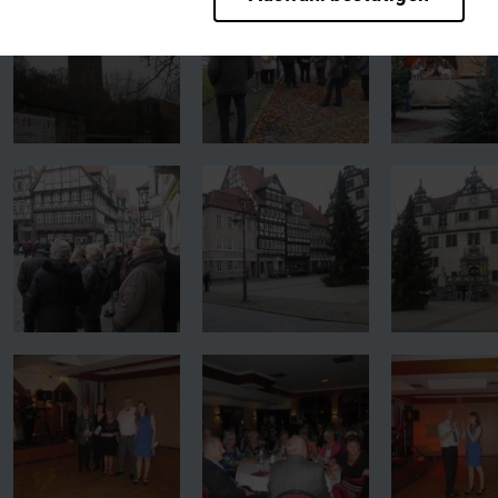
rieb der Seite unbedingt notwendig und ermöglichen beispielsweise sich
en wir mit dieser Art von Cookies ebenfalls erkennen, ob Sie in Ihrem P
te bei einem erneuten Besuch unserer Seite schneller zur Verfügung zu 
bseite weiter zu verbessern, erfassen wir anonymisierte Daten für Stat
pielsweise die Besucherzahlen und den Effekt bestimmter Seiten unsere
en wie z.B. Google werden standardmäßig blockiert. Wenn Cookies von e
diese Inhalte keiner manuellen Einwilligung mehr