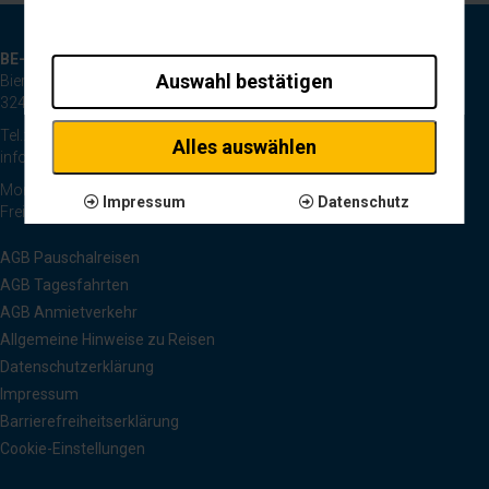
BE-Reisen GmbH
Auswahl bestätigen
Bierpohlweg 125
32425 Minden
Tel.: 0571 44334
Alles auswählen
info@be-reisen.de
Montag bis Donnerstag 8:30 bis 17:00 Uhr
Impressum
Datenschutz
Freitag 8:30 bis 13:00 Uhr
AGB Pauschalreisen
AGB Tagesfahrten
AGB Anmietverkehr
Allgemeine Hinweise zu Reisen
Datenschutzerklärung
Impressum
Barrierefreiheitserklärung
Cookie-Einstellungen