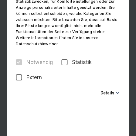
Statistikzwecken, für Komforteinstellungen oder zur
Anzeige personalisierter Inhalte genutzt werden. Sie
können selbst entscheiden, welche Kategorien Sie
zulassen möchten. Bitte beachten Sie, dass auf Basis
Ihrer Einstellungen womöglich nicht mehr alle
Funktionalitäten der Seite zur Verfügung stehen.
Weitere Informationen finden Sie in unseren
Datenschutzhinweisen.
Notwendig
Statistik
Extern
Details
Notwendig
Diese Cookies sind für den Betrieb der Seite unbedingt
notwendig und ermöglichen beispielsweise
sicherheitsrelevante Funktionalitäten. Außerdem
können wir mit dieser Art von Cookies ebenfalls
erkennen, ob Sie in Ihrem Profil eingeloggt bleiben