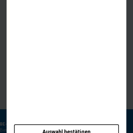
BE-Reisen GmbH
Bierpohlweg 125
Auswahl bestätigen