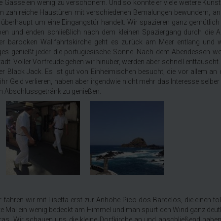
ie Gasse ein wenig zu verschönern. Und so konnte er viele weitere Künst
man zahlreiche Haustüren mit verschiedenen Bemalungen bewundern, a
h überhaupt um eine Eingangstür handelt. Wir spazieren ganz gemütlich
en und enden schließlich nach dem kleinen Spaziergang durch die Al
der barocken Wallfahrtskirche geht es zurück am Meer entlang und w
ges genießt jeder die portugiesische Sonne. Nach dem Abendessen woll
adt. Voller Vorfreude gehen wir hinüber, werden aber schnell enttäuscht
er Black Jack. Es ist gut von Einheimischen besucht, die vor allem an
 ihr Geld verlieren, haben aber irgendwie nicht mehr das Interesse selber
in Abschlussgetränk zu genießen.
ahren wir mit Lisetta erst zur Anhöhe Pico dos Barcelos, die einen tol
rste Mal ein wenig bedeckt am Himmel und man spürt den Wind ganz deutl
ras. Wir schauen uns die kleine Dorfkirche an und anschließend haben 