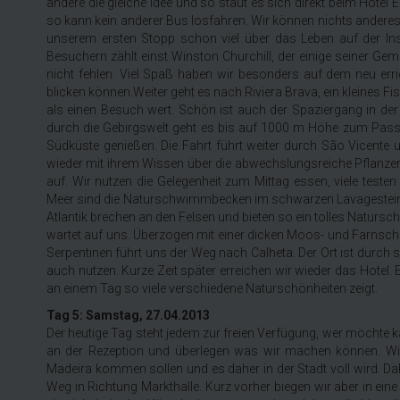
andere die gleiche Idee und so staut es sich direkt beim Hote
so kann kein anderer Bus losfahren. Wir können nichts anderes t
unserem ersten Stopp schon viel über das Leben auf der I
Besuchern zählt einst Winston Churchill, der einige seiner Ge
nicht fehlen. Viel Spaß haben wir besonders auf dem neu erri
blicken können.Weiter geht es nach Riviera Brava, ein kleines F
als einen Besuch wert. Schön ist auch der Spaziergang in der
durch die Gebirgswelt geht es bis auf 1000 m Höhe zum Pass
Südküste genießen. Die Fahrt führt weiter durch São Vicente
wieder mit ihrem Wissen über die abwechslungsreiche Pflanzen
auf. Wir nutzen die Gelegenheit zum Mittag essen, viele tes
Meer sind die Naturschwimmbecken im schwarzen Lavagestein. 
Atlantik brechen an den Felsen und bieten so ein tolles Natur
wartet auf uns. Überzogen mit einer dicken Moos- und Farnschic
Serpentinen führt uns der Weg nach Calheta. Der Ort ist durch
auch nutzen. Kurze Zeit später erreichen wir wieder das Hotel. 
an einem Tag so viele verschiedene Naturschönheiten zeigt.
Tag 5: Samstag, 27.04.2013
Der heutige Tag steht jedem zur freien Verfügung, wer möchte k
an der Rezeption und überlegen was wir machen können. Wi
Madeira kommen sollen und es daher in der Stadt voll wird. Da
Weg in Richtung Markthalle. Kurz vorher biegen wir aber in ein