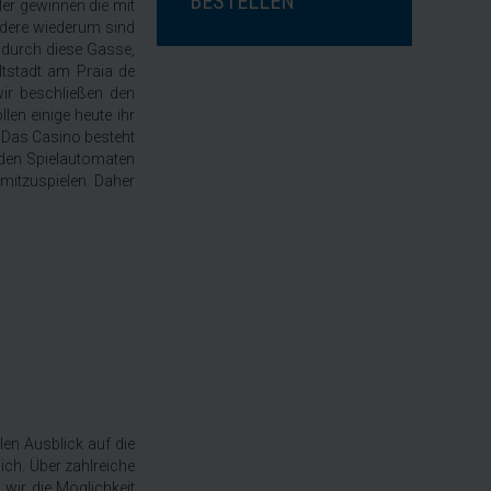
BESTELLEN
ler gewinnen die mit
ndere wiederum sind
 durch diese Gasse,
tstadt am Praia de
ir beschließen den
en einige heute ihr
. Das Casino besteht
 den Spielautomaten
 mitzuspielen. Daher
len Ausblick auf die
ich. Über zahlreiche
wir die Möglichkeit