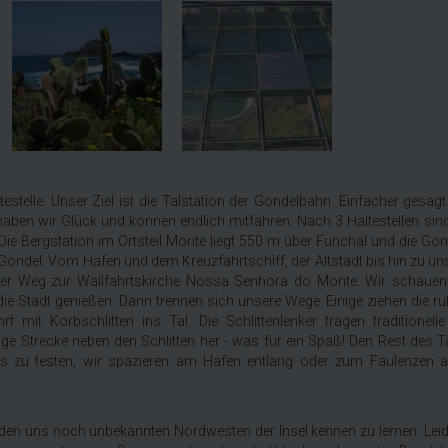
elle. Unser Ziel ist die Talstation der Gondelbahn. Einfacher gesagt 
aben wir Glück und können endlich mitfahren. Nach 3 Haltestellen sind
. Die Bergstation im Ortsteil Monte liegt 550 m über Funchal und die G
r Gondel: Vom Hafen und dem Kreuzfahrtschiff, der Altstadt bis hin zu uns
er Weg zur Wallfahrtskirche Nossa Senhora do Monte. Wir schauen 
ie Stadt genießen. Dann trennen sich unsere Wege. Einige ziehen die ru
t mit Korbschlitten ins Tal. Die Schlittenlenker tragen traditionel
ge Strecke neben den Schlitten her - was für ein Spaß! Den Rest des 
ants zu testen, wir spazieren am Hafen entlang oder zum Faulenzen
den uns noch unbekannten Nordwesten der Insel kennen zu lernen. Leid