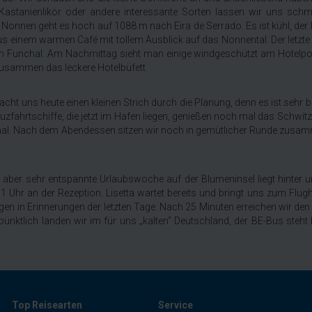
, Kastanienlikör oder andere interessante Sorten lassen wir uns sch
r Nonnen geht es hoch auf 1088 m nach Eira de Serrado. Es ist kühl, der
s einem warmen Café mit tollem Ausblick auf das Nonnental. Der letzte H
von Funchal. Am Nachmittag sieht man einige windgeschützt am Hotelpo
zusammen das leckere Hotelbüfett.
cht uns heute einen kleinen Strich durch die Planung, denn es ist sehr
reuzfahrtschiffe, die jetzt im Hafen liegen, genießen noch mal das Schwit
nchal. Nach dem Abendessen sitzen wir noch in gemütlicher Runde zusa
, aber sehr entspannte Urlaubswoche auf der Blumeninsel liegt hinter 
1 Uhr an der Rezeption. Lisetta wartet bereits und bringt uns zum Flu
lgen in Erinnerungen der letzten Tage. Nach 25 Minuten erreichen wir de
nktlich landen wir im für uns „kalten“ Deutschland, der BE-Bus steht 
Top Reisearten
Service