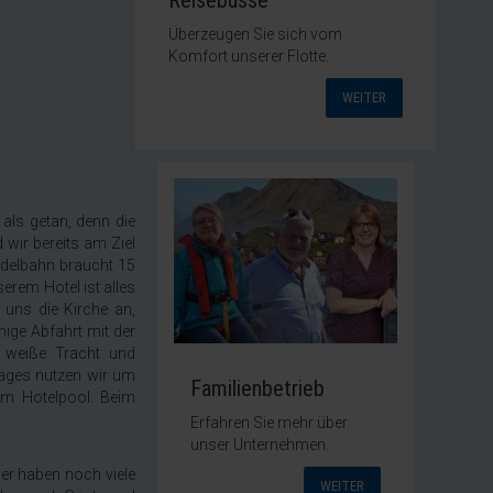
Reisebusse
Überzeugen Sie sich vom
Komfort unserer Flotte.
WEITER
als getan, denn die
 wir bereits am Ziel
ondelbahn braucht 15
erem Hotel ist alles
uns die Kirche an,
hige Abfahrt mit der
le weiße Tracht und
Tages nutzen wir um
Familienbetrieb
 am Hotelpool. Beim
Erfahren Sie mehr über
unser Unternehmen.
er haben noch viele
WEITER