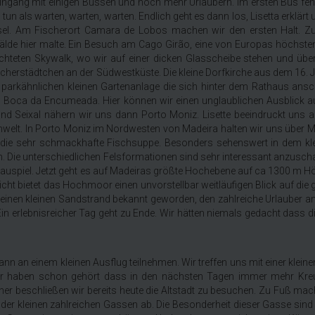
l Eingang mit einigen Bussen und noch mehr Urlaubern. Im ersten Bus f
un als warten, warten, warten. Endlich geht es dann los, Lisetta erklär
nsel. Am Fischerort Camara de Lobos machen wir den ersten Halt. Z
mälde hier malte. Ein Besuch am Cago Girão, eine von Europas höchsten
chteten Skywalk, wo wir auf einer dicken Glasscheibe stehen und über
ischerstädtchen an der Südwestküste. Die kleine Dorfkirche aus dem 16. 
 parkähnlichen kleinen Gartenanlage die sich hinter dem Rathaus ansc
 Boca da Encumeada. Hier können wir einen unglaublichen Ausblick au
 und Seixal nähern wir uns dann Porto Moniz. Lisette beeindruckt un
welt. In Porto Moniz im Nordwesten von Madeira halten wir uns über Mi
ten die sehr schmackhafte Fischsuppe. Besonders sehenswert in dem k
Die unterschiedlichen Felsformationen sind sehr interessant anzuscha
schauspiel. Jetzt geht es auf Madeiras größte Hochebene auf ca 1300 m
ht bietet das Hochmoor einen unvorstellbar weitläufigen Blick auf die 
 seinen kleinen Sandstrand bekannt geworden, den zahlreiche Urlauber 
Ein erlebnisreicher Tag geht zu Ende. Wir hätten niemals gedacht dass d
ann an einem kleinen Ausflug teilnehmen. Wir treffen uns mit einer klei
r haben schon gehört dass in den nächsten Tagen immer mehr Kreu
her beschließen wir bereits heute die Altstadt zu besuchen. Zu Fuß ma
e der kleinen zahlreichen Gassen ab. Die Besonderheit dieser Gasse sind