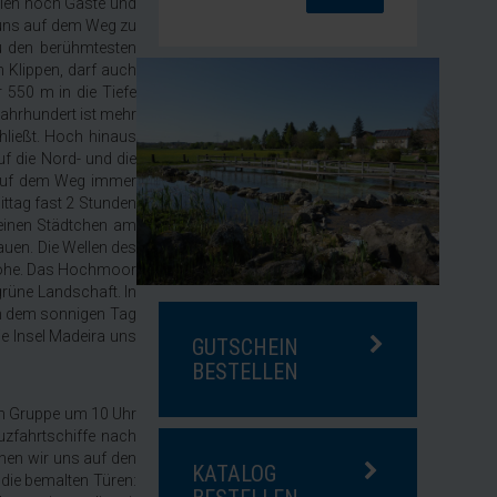
ehlen noch Gäste und
t uns auf dem Weg zu
u den berühmtesten
 Klippen, darf auch
 550 m in die Tiefe
Jahrhundert ist mehr
hließt. Hoch hinaus
f die Nord- und die
s auf dem Weg immer
ttag fast 2 Stunden
leinen Städtchen am
uen. Die Wellen des
 Höhe. Das Hochmoor
grüne Landschaft. In
an dem sonnigen Tag
ie Insel Madeira uns
GUTSCHEIN
BESTELLEN
nen Gruppe um 10 Uhr
zfahrtschiffe nach
chen wir uns auf den
KATALOG
 die bemalten Türen: