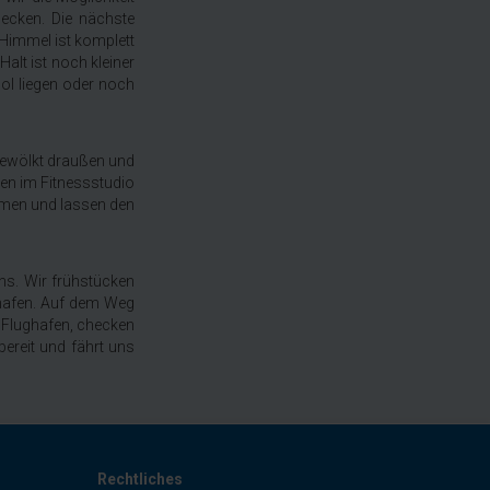
mecken. Die nächste
 Himmel ist komplett
alt ist noch kleiner
ol liegen oder noch
 bewölkt draußen und
zen im Fitnessstudio
mmen und lassen den
uns. Wir frühstücken
ghafen. Auf dem Weg
n Flughafen, checken
bereit und fährt uns
Rechtliches