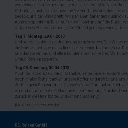
verschiedene einheimische Liköre zu testen. Eukalyptuslikör
Auffahrt ist nichts für schwache Nerven. Direkt aus dem Tal de
bedeckt und der Wind pfeift. Wir genießen daher den Ausblick au
Aussichtspunkt mit Blick auf unser Hotel und auf die Bucht 
mal zu Fuß Funchal erkunden. Am Abend genießen wieder alle 
Tag 7: Montag, 29.04.2013
Und schon ist der letzte Urlaubstag angebrochen. Das Wetter ma
die Sonne lässt sich nur selten blicken. Einige bestaunen die K
und das Hallenbad und alle erkunden noch ein letztes Mal Fu
Urlaub Revue passieren.
Tag 08: Dienstag, 30.04.2013
Auch der schönste Urlaub ist mal zu Ende. Eine erlebnisreiche
noch in aller Ruhe, packen unsere Koffer und treffen uns um 1
dorthin genießen wir einen letzten Blick auf Funchal und schwe
ein und schon hebt die Maschine ab in Richtung Norden. Überpü
zurück in die Heimatorte. Und wir sind uns einig:
Wir kommen gerne wieder!
BE-Reisen GmbH