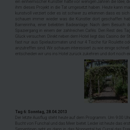
ein einheimischer Künstler hatte vor wenigen Jahren die Idee, d
ihm dieses Projekt in die Tat umgesetzt haben. Heute kann 
kunstvoll verziert oder es ist schwer zu erkennen dass es sic
schauen immer wieder was die Künstler dort geschaffen hab
Barreirinha, einer beliebten Badeanlage. Nach dem Besuch 
Spaziergang in einem der zahlreichen Cafés. Den Rest des Ta
Glück versuchen: Direkt neben dem Hotel liegt das Casino der St
fast nur aus Spielautomaten und nur 4 Tische für Roulette od
anzutreffen sind. Wir schauen interessiert zu wie einige schnell
entscheiden wir uns ins Hotel zurück zukehren und dort noch e
Tag 6: Sonntag, 28.04.2013
Der letzte Ausflug steht heute auf dem Programm. Um 9:00 Uhr f
Bucht von Funchal und das Meer bietet. Leider ist heute das e
Serpentinen geht es dann in das Nonnental bei Curral das Frei